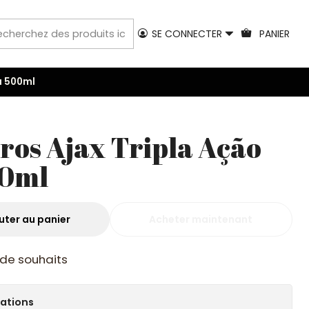
SE CONNECTER
PANIER
a 500ml
ros Ajax Tripla Ação
00ml
uter au panier
Acheter maintenant
e de souhaits
cations