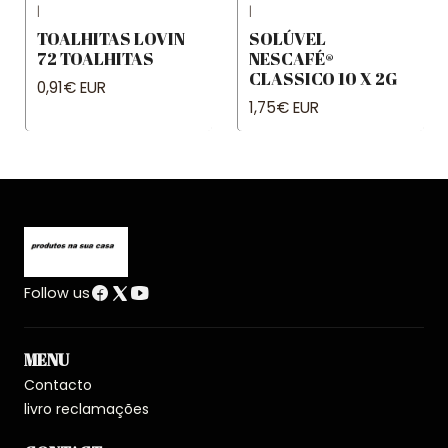
|
|
TOALHITAS LOVIN
SOLÚVEL
72 TOALHITAS
NESCAFÉ®
CLASSICO 10 X 2G
0,91€ EUR
1,75€ EUR
Follow us
MENU
Contacto
livro reclamações