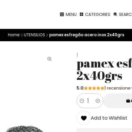
MENU
CATEGORIES
SEARC
Home
UTENSILIOS
pamex esfregão acero inox 2x40grs
|
pamex esf
2x40grs
5.0
1 recensione
Quantity
Add to Wishlist