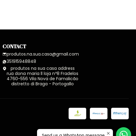
CONTACT
produtos.na.sua.casa@gmail.com
351915948848
produtos na sua casa address
rua dona maria ll loja nº8 Fradelos
4760-556 Vila Nova de Famalicão
distretto di Braga - Portogallo
Send us a WhatsApp message