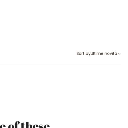
Sort by
Ultime novità
e of these