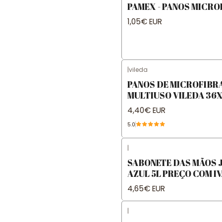
PAMEX - PANOS MICRO
1,05€ EUR
|
vileda
PANOS DE MICROFIBR
MULTIUSO VILEDA 36X
4,40€ EUR
5.0
|
SABONETE DAS MÃOS 
AZUL 5L PREÇO COM I
4,65€ EUR
|