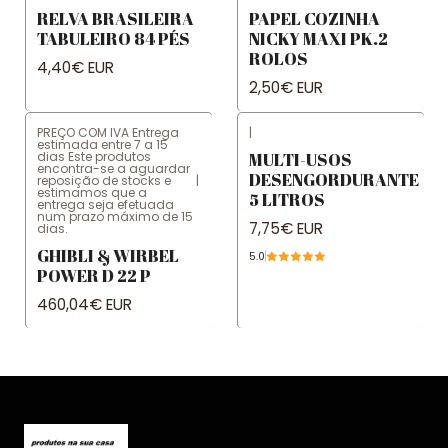
RELVA BRASILEIRA
PAPEL COZINHA
TABULEIRO 84 PÉS
NICKY MAXI PK.2
ROLOS
4,40€ EUR
2,50€ EUR
PREÇO COM IVA Entrega
|
estimada entre 7 a 15
dias Este produtos
MULTI-USOS
encontra-se a aguardar
DESENGORDURANTE
reposição de stocks e
|
estimamos que a
5 LITROS
entrega seja efetuada
num prazo máximo de 15
7,75€ EUR
dias.
GHIBLI & WIRBEL
5.0
POWER D 22 P
460,04€ EUR