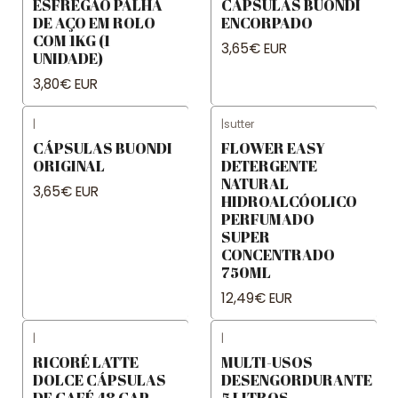
ESFREGÃO PALHA
CÁPSULAS BUONDI
DE AÇO EM ROLO
ENCORPADO
COM 1KG (1
3,65€ EUR
UNIDADE)
3,80€ EUR
|
|
sutter
CÁPSULAS BUONDI
FLOWER EASY
ORIGINAL
DETERGENTE
NATURAL
3,65€ EUR
HIDROALCÓOLICO
PERFUMADO
SUPER
CONCENTRADO
750ML
12,49€ EUR
|
|
RICORÉ LATTE
MULTI-USOS
DOLCE CÁPSULAS
DESENGORDURANTE
DE CAFÉ 48 CAP
5 LITROS