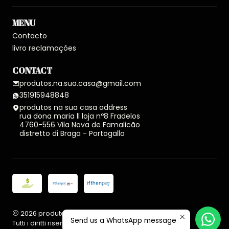
MENU
Contacto
livro reclamações
CONTACT
produtos.na.sua.casa@gmail.com
351915948848
produtos na sua casa address
rua dona maria ll loja nº8 Fradelos
4760-556 Vila Nova de Famalicão
distretto di Braga - Portogallo
2026 produtos na sua casa.
Send us a WhatsApp message
Tutti i diritti riservati.
Realizzato con Jumpseller
.