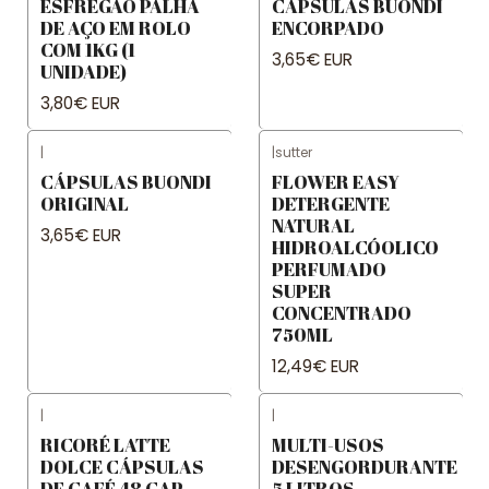
ESFREGÃO PALHA
CÁPSULAS BUONDI
DE AÇO EM ROLO
ENCORPADO
COM 1KG (1
3,65€ EUR
UNIDADE)
3,80€ EUR
|
|
sutter
CÁPSULAS BUONDI
FLOWER EASY
ORIGINAL
DETERGENTE
NATURAL
3,65€ EUR
HIDROALCÓOLICO
PERFUMADO
SUPER
CONCENTRADO
750ML
12,49€ EUR
|
|
RICORÉ LATTE
MULTI-USOS
DOLCE CÁPSULAS
DESENGORDURANTE
DE CAFÉ 48 CAP
5 LITROS