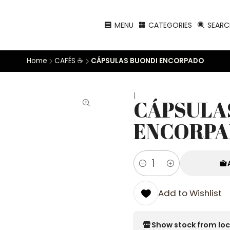
MENU
CATEGORIES
SEARC
Home
CAFÉS ☕
CÁPSULAS BUONDI ENCORPADO
|
CÁPSULA
ENCORP
Quantity
Add to Wishlist
Show stock from lo