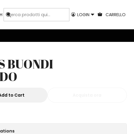
H
LOGIN
CARRELLO
S BUONDI
ADO
Add to Cart
Acquista ora
cations