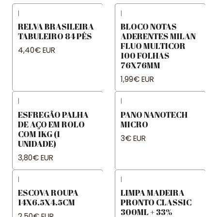
|
|
RELVA BRASILEIRA
BLOCO NOTAS
TABULEIRO 84 PÉS
ADERENTES MILAN
FLUO MULTICOR
4,40€ EUR
100 FOLHAS
76X76MM
1,99€ EUR
|
|
ESFREGÃO PALHA
PANO NANOTECH
DE AÇO EM ROLO
MICRO
COM 1KG (1
3€ EUR
UNIDADE)
3,80€ EUR
|
|
ESCOVA ROUPA
LIMPA MADEIRA
14X6.5X4.5CM
PRONTO CLASSIC
300ML + 33%
2,50€ EUR