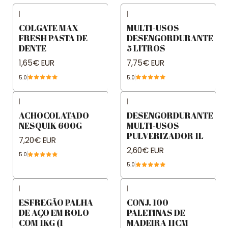
|
|
COLGATE MAX
MULTI-USOS
FRESH PASTA DE
DESENGORDURANTE
DENTE
5 LITROS
1,65€ EUR
7,75€ EUR
5.0
5.0
|
|
ACHOCOLATADO
DESENGORDURANTE
NESQUIK 600G
MULTI-USOS
PULVERIZADOR 1L
7,20€ EUR
2,60€ EUR
5.0
5.0
|
|
ESFREGÃO PALHA
CONJ. 100
DE AÇO EM ROLO
PALETINAS DE
COM 1KG (1
MADEIRA 11CM