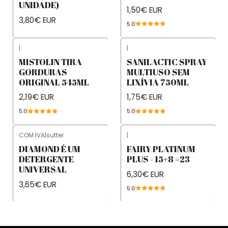
UNIDADE)
1,50€ EUR
3,80€ EUR
5.0
|
|
MISTOLIN TIRA
SANILACTIC SPRAY
GORDURAS
MULTIUSO SEM
ORIGINAL 545ML
LIXÍVIA 750ML
2,19€ EUR
1,75€ EUR
5.0
5.0
COM IVA
|
sutter
|
DIAMOND É UM
FAIRY PLATINUM
DETERGENTE
PLUS - 15+8 =23
UNIVERSAL
6,30€ EUR
3,65€ EUR
5.0