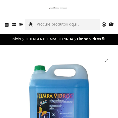
Início
DETERGENTE PARA COZINHA
Limpa vidros 5L