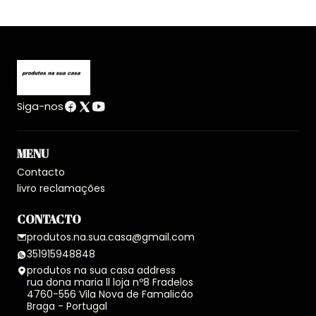
Siga-nos
MENU
Contacto
livro reclamações
CONTACTO
produtos.na.sua.casa@gmail.com
351915948848
produtos na sua casa address
rua dona maria ll loja nº8 Fradelos
4760-556 Vila Nova de Famalicão
Braga - Portugal