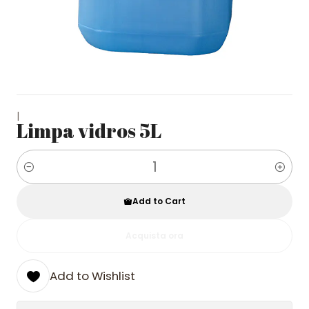
|
Limpa vidros 5L
Quantity
Add to Cart
Acquista ora
Add to Wishlist