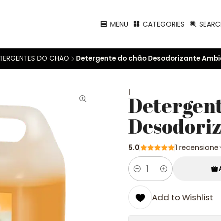
MENU
CATEGORIES
SEARC
TERGENTES DO CHÃO
Detergente do chão Desodorizante Ambien
|
Detergent
Desodoriz
5.0
1 recensione
Quantity
Add to Wishlist