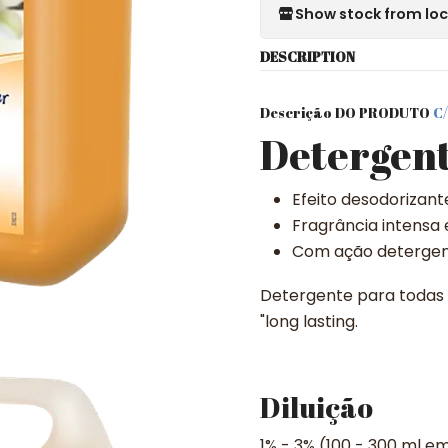
Show stock from lo
DESCRIPTION
Descrição DO PRODUTO
C/
Detergent
Efeito desodorizant
Fragrância intensa 
Com ação deterge
Detergente para todas a
"long lasting.
Diluição
1% - 3% (100 - 300 ml em