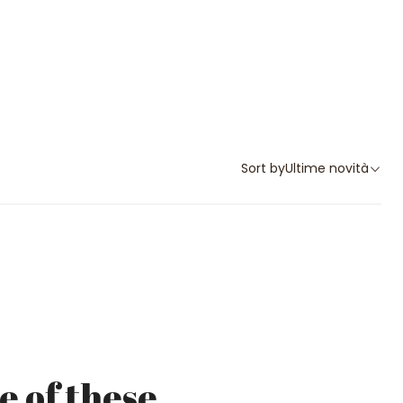
Sort by
Ultime novità
e of these