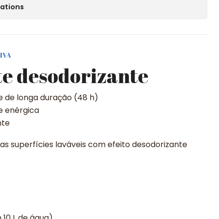
cations
IVA
e desodorizante
e de longa duração (48 h)
e enérgica
nte
s superfícies laváveis com efeito desodorizante
 10 L de água).