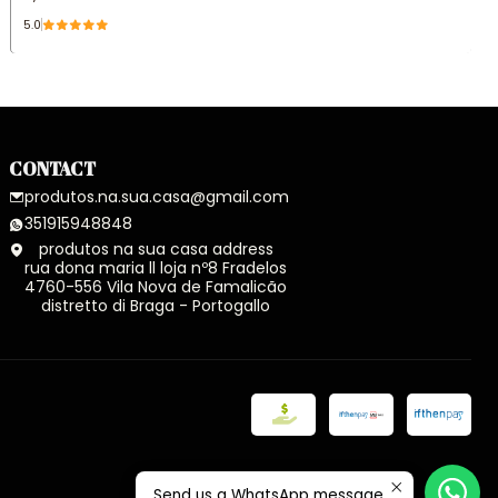
5.0
CONTACT
produtos.na.sua.casa@gmail.com
351915948848
produtos na sua casa address
rua dona maria ll loja nº8 Fradelos
4760-556 Vila Nova de Famalicão
distretto di Braga - Portogallo
Send us a WhatsApp message