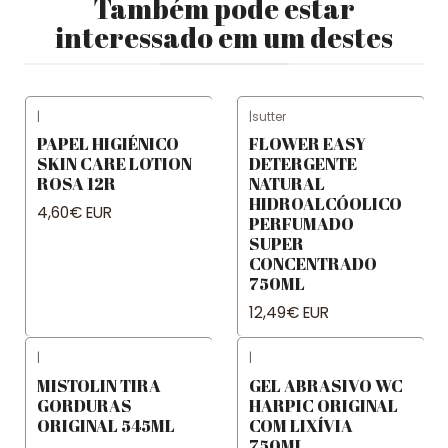
Também pode estar
interessado em um destes
|
|
sutter
PAPEL HIGIÉNICO
FLOWER EASY
SKIN CARE LOTION
DETERGENTE
ROSA 12R
NATURAL
HIDROALCÓOLICO
4,60€ EUR
PERFUMADO
SUPER
CONCENTRADO
750ML
12,49€ EUR
|
|
MISTOLIN TIRA
GEL ABRASIVO WC
GORDURAS
HARPIC ORIGINAL
ORIGINAL 545ML
COM LIXÍVIA
750ML