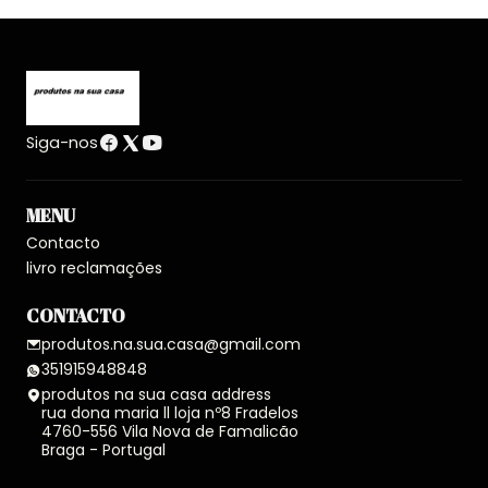
Siga-nos
MENU
Contacto
livro reclamações
CONTACTO
produtos.na.sua.casa@gmail.com
351915948848
produtos na sua casa address
rua dona maria ll loja nº8 Fradelos
4760-556 Vila Nova de Famalicão
Braga - Portugal