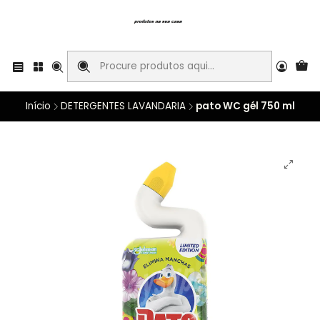
Início
DETERGENTES LAVANDARIA
pato WC gél 750 ml