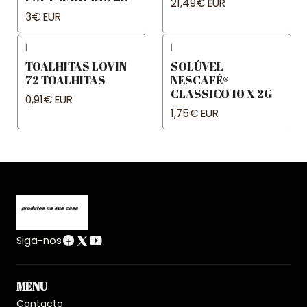
21,49€ EUR
3€ EUR
|
|
TOALHITAS LOVIN
SOLÚVEL
72 TOALHITAS
NESCAFÉ®
CLASSICO 10 X 2G
0,91€ EUR
1,75€ EUR
Siga-nos
MENU
Contacto