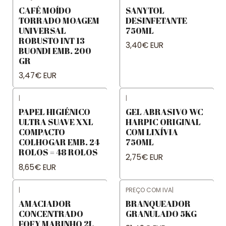
CAFÉ MOÍDO
SANYTOL
TORRADO MOAGEM
DESINFETANTE
UNIVERSAL
750ML
ROBUSTO INT 13
3,40€ EUR
BUONDI EMB. 200
GR
3,47€ EUR
|
|
PAPEL HIGIÉNICO
GEL ABRASIVO WC
ULTRA SUAVE XXL
HARPIC ORIGINAL
COMPACTO
COM LIXÍVIA
COLHOGAR EMB. 24
750ML
ROLOS = 48 ROLOS
2,75€ EUR
8,65€ EUR
|
PREÇO COM IVA
|
AMACIADOR
BRANQUEADOR
CONCENTRADO
GRANULADO 5KG
FOFY MARINHO 2L