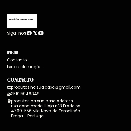
Siga-nos
MENU
Contacto
livro reclamações
CONTACTO
produtos.na.sua.casa@gmail.com
351915948848
produtos na sua casa address
rua dona maria ll loja nº8 Fradelos
4760-556 Vila Nova de Famalicão
Braga - Portugal