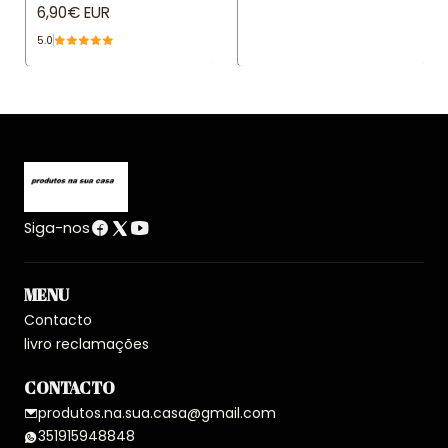
6,90€ EUR
5.0
Siga-nos
MENU
Contacto
livro reclamações
CONTACTO
produtos.na.sua.casa@gmail.com
351915948848