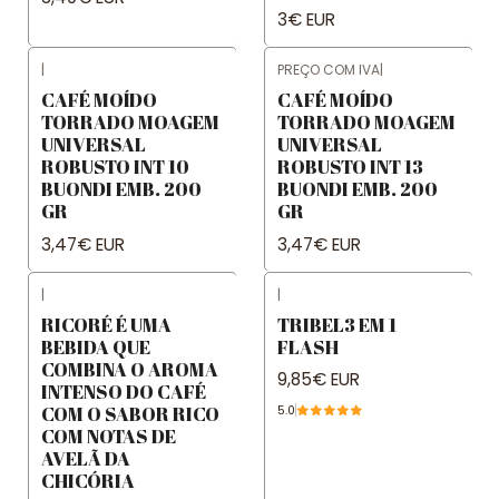
3€ EUR
|
PREÇO COM IVA
|
CAFÉ MOÍDO
CAFÉ MOÍDO
TORRADO MOAGEM
TORRADO MOAGEM
UNIVERSAL
UNIVERSAL
ROBUSTO INT 10
ROBUSTO INT 13
BUONDI EMB. 200
BUONDI EMB. 200
GR
GR
3,47€ EUR
3,47€ EUR
|
|
RICORÉ É UMA
TRIBEL3 EM 1
BEBIDA QUE
FLASH
COMBINA O AROMA
9,85€ EUR
INTENSO DO CAFÉ
COM O SABOR RICO
5.0
COM NOTAS DE
AVELÃ DA
CHICÓRIA