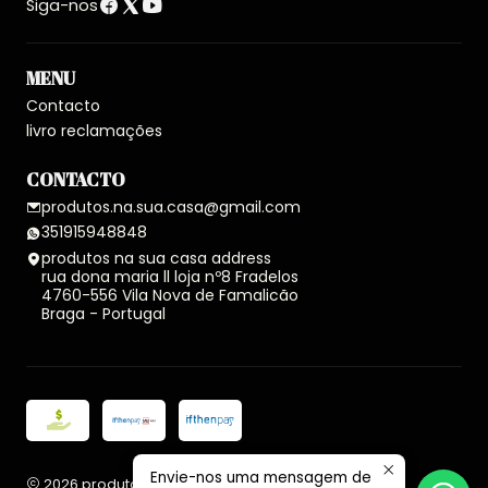
Siga-nos
MENU
Contacto
livro reclamações
CONTACTO
produtos.na.sua.casa@gmail.com
351915948848
produtos na sua casa address
rua dona maria ll loja nº8 Fradelos
4760-556 Vila Nova de Famalicão
Braga - Portugal
Envie-nos uma mensagem de
2026 produtos na sua casa.