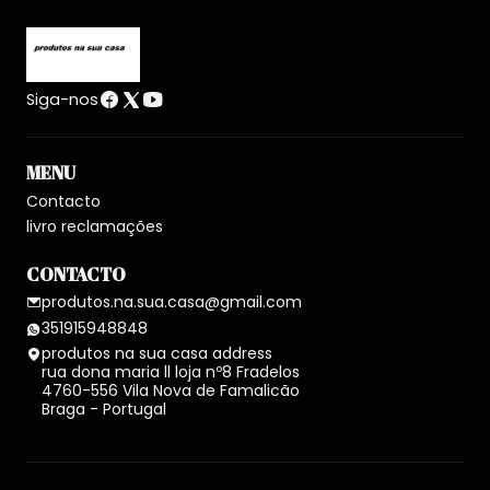
Siga-nos
MENU
Contacto
livro reclamações
CONTACTO
produtos.na.sua.casa@gmail.com
351915948848
produtos na sua casa address
rua dona maria ll loja nº8 Fradelos
4760-556 Vila Nova de Famalicão
Braga - Portugal