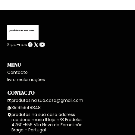
Siga-nos
MENU
Contacto
livro reclamações
CONTACTO
produtos.na.sua.casa@gmail.com
351915948848
produtos na sua casa address
rua dona maria ll loja nº8 Fradelos
4760-556 Vila Nova de Famalicão
Braga - Portugal