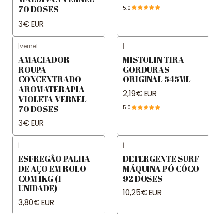
70 DOSES
5.0
3€ EUR
|
vernel
|
AMACIADOR
MISTOLIN TIRA
ROUPA
GORDURAS
CONCENTRADO
ORIGINAL 545ML
AROMATERAPIA
2,19€ EUR
VIOLETA VERNEL
70 DOSES
5.0
3€ EUR
|
|
ESFREGÃO PALHA
DETERGENTE SURF
DE AÇO EM ROLO
MÁQUINA PÓ CÔCO
COM 1KG (1
92 DOSES
UNIDADE)
10,25€ EUR
3,80€ EUR