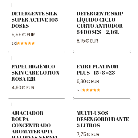
|
|
DETERGENTE SILK
DETERGENTE SKIP
SUPER ACTIVE 105
LÍQUIDO CICLO
DOSES
CURTO ANTIODOR
54 DOSES = 2,16L
5,55€ EUR
8,15€ EUR
5.0
|
|
PAPEL HIGIÉNICO
FAIRY PLATINUM
SKIN CARE LOTION
PLUS - 15+8 =23
ROSA 12R
6,30€ EUR
4,60€ EUR
5.0
|
|
AMACIADOR
MULTI-USOS
ROUPA
DESENGORDURANTE
CONCENTRADO
5 LITROS
AROMATERAPIA
7,75€ EUR
MALDIVAS VERNEL