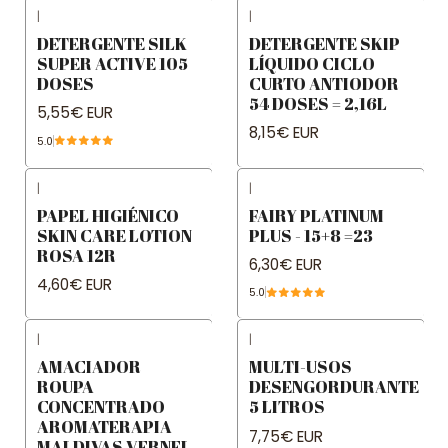
|
|
DETERGENTE SILK
DETERGENTE SKIP
SUPER ACTIVE 105
LÍQUIDO CICLO
DOSES
CURTO ANTIODOR
54 DOSES = 2,16L
5,55€ EUR
8,15€ EUR
5.0
|
|
PAPEL HIGIÉNICO
FAIRY PLATINUM
SKIN CARE LOTION
PLUS - 15+8 =23
ROSA 12R
6,30€ EUR
4,60€ EUR
5.0
|
|
AMACIADOR
MULTI-USOS
ROUPA
DESENGORDURANTE
CONCENTRADO
5 LITROS
AROMATERAPIA
7,75€ EUR
MALDIVAS VERNEL