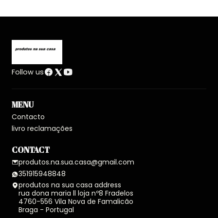
Follow us
MENU
Contacto
livro reclamações
CONTACT
produtos.na.sua.casa@gmail.com
351915948848
produtos na sua casa address
rua dona maria ll loja nº8 Fradelos
4760-556 Vila Nova de Famalicão
Braga - Portugal