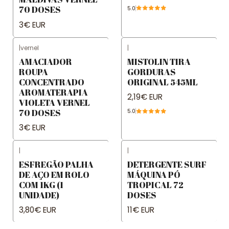
70 DOSES
5.0
3€ EUR
|
vernel
|
AMACIADOR
MISTOLIN TIRA
ROUPA
GORDURAS
CONCENTRADO
ORIGINAL 545ML
AROMATERAPIA
2,19€ EUR
VIOLETA VERNEL
70 DOSES
5.0
3€ EUR
|
|
ESFREGÃO PALHA
DETERGENTE SURF
DE AÇO EM ROLO
MÁQUINA PÓ
COM 1KG (1
TROPICAL 72
UNIDADE)
DOSES
3,80€ EUR
11€ EUR