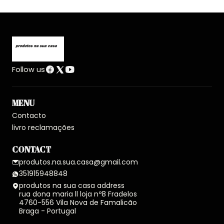
Follow us
MENU
Contacto
livro reclamações
CONTACT
produtos.na.sua.casa@gmail.com
351915948848
produtos na sua casa address
rua dona maria ll loja nº8 Fradelos
4760-556 Vila Nova de Famalicão
Braga - Portugal