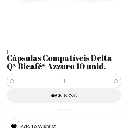
|
Cápsulas Compatíveis Delta
Q® Bicafé® Azzuro 10 unid.
Quantity
Add to Cart
Buy now
Add to Wishlist