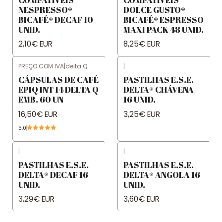
NESPRESSO®
DOLCE GUSTO®
BICAFÉ® DECAF 10
BICAFÉ® ESPRESSO
UNID.
MAXI PACK 48 UNID.
2,10€ EUR
8,25€ EUR
PREÇO COM IVA
|
delta Q
|
CÁPSULAS DE CAFÉ
PASTILHAS E.S.E.
EPIQ INT 14 DELTA Q
DELTA® CHÁVENA
EMB. 60 UN
16 UNID.
16,50€ EUR
3,25€ EUR
5.0
|
|
PASTILHAS E.S.E.
PASTILHAS E.S.E.
DELTA® DECAF 16
DELTA® ANGOLA 16
UNID.
UNID.
3,29€ EUR
3,60€ EUR