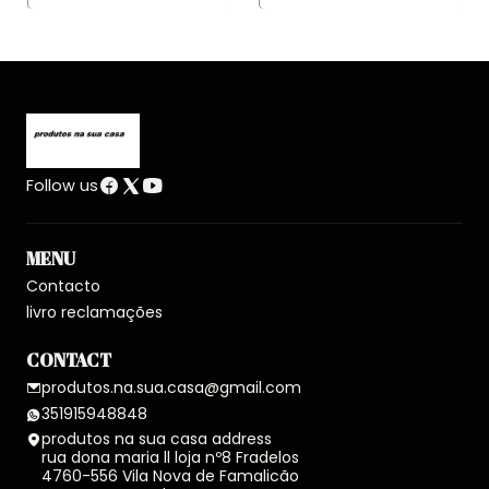
Follow us
MENU
Contacto
livro reclamações
CONTACT
produtos.na.sua.casa@gmail.com
351915948848
produtos na sua casa address
rua dona maria ll loja nº8 Fradelos
4760-556 Vila Nova de Famalicão