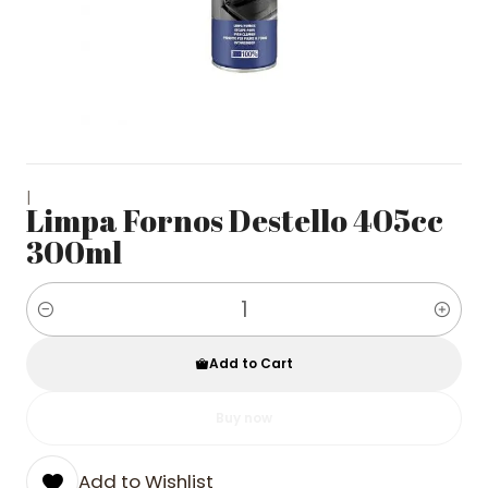
|
Limpa Fornos Destello 405cc
300ml
Quantity
Add to Cart
Buy now
Add to Wishlist