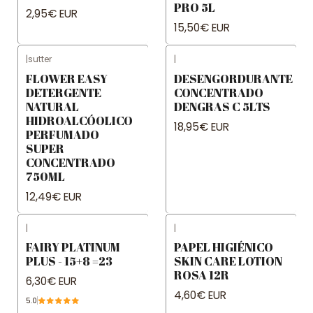
PRO 5L
2,95€ EUR
15,50€ EUR
|
sutter
|
FLOWER EASY
DESENGORDURANTE
DETERGENTE
CONCENTRADO
NATURAL
DENGRAS C 5LTS
HIDROALCÓOLICO
18,95€ EUR
PERFUMADO
SUPER
CONCENTRADO
750ML
12,49€ EUR
|
|
FAIRY PLATINUM
PAPEL HIGIÉNICO
PLUS - 15+8 =23
SKIN CARE LOTION
ROSA 12R
6,30€ EUR
4,60€ EUR
5.0