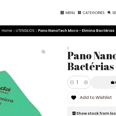
MENU
CATEGORIES
S
Home
UTENSILIOS
Pano NanoTech Micro - Elimina Bactérias
|
Pano Nano
Bactérias
Quantity
Add to Wishlist
Show stock from lo