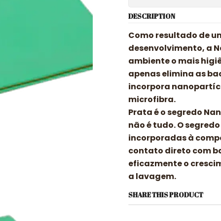
DESCRIPTION
Como resultado de um
desenvolvimento, a N
ambiente o mais higi
apenas elimina as bac
incorpora nanopartíc
microfibra.
Prata é o segredo Nan
não é tudo. O segred
incorporadas à compo
contato direto com ba
eficazmente o cresci
a lavagem.
SHARE THIS PRODUCT