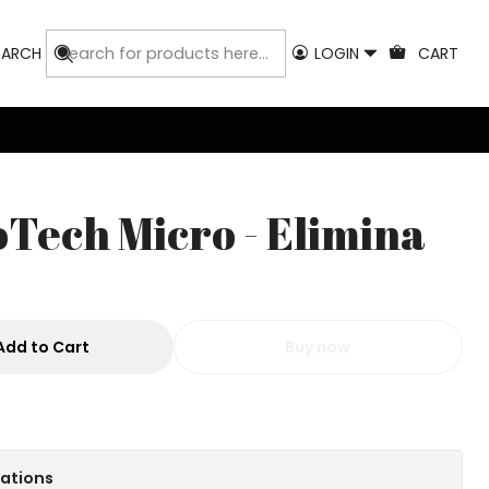
EARCH
LOGIN
CART
Tech Micro - Elimina
Add to Cart
Buy now
cations