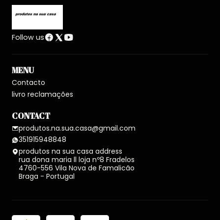
Follow us
MENU
Contacto
livro reclamações
CONTACT
produtos.na.sua.casa@gmail.com
351915948848
produtos na sua casa address
rua dona maria ll loja nº8 Fradelos
4760-556 Vila Nova de Famalicão
Braga - Portugal