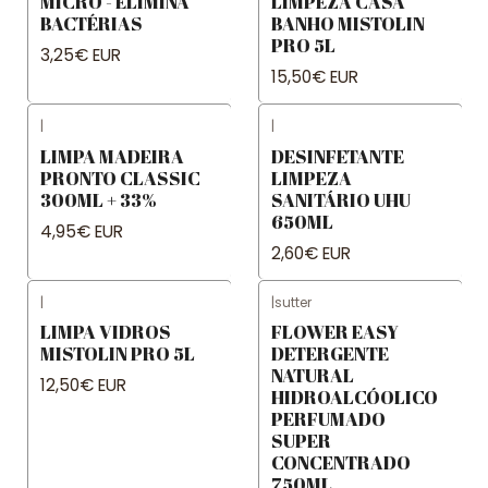
MICRO - ELIMINA
LIMPEZA CASA
BACTÉRIAS
BANHO MISTOLIN
PRO 5L
3,25€ EUR
15,50€ EUR
|
|
LIMPA MADEIRA
DESINFETANTE
PRONTO CLASSIC
LIMPEZA
300ML + 33%
SANITÁRIO UHU
650ML
4,95€ EUR
2,60€ EUR
|
|
sutter
LIMPA VIDROS
FLOWER EASY
MISTOLIN PRO 5L
DETERGENTE
NATURAL
12,50€ EUR
HIDROALCÓOLICO
PERFUMADO
SUPER
CONCENTRADO
750ML