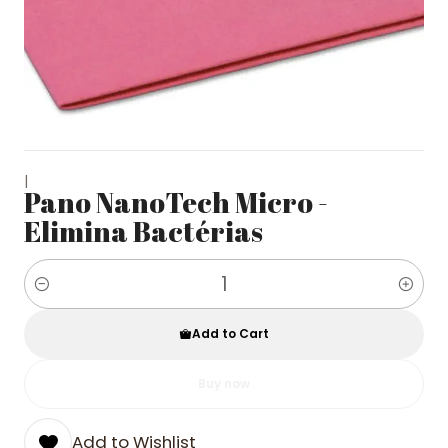
|
Pano NanoTech Micro -
Elimina Bactérias
Quantity
Add to Cart
Buy now
Add to Wishlist