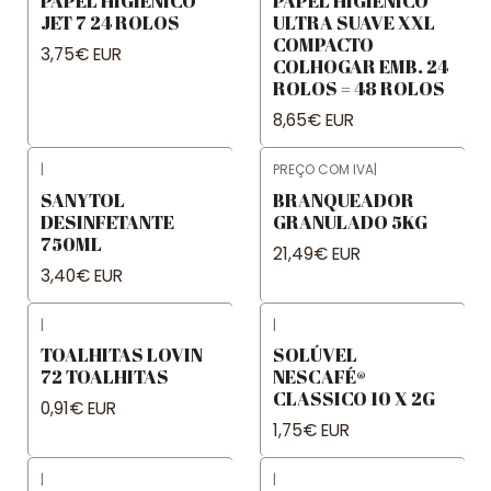
PAPEL HIGIENICO
PAPEL HIGIÉNICO
JET 7 24 ROLOS
ULTRA SUAVE XXL
COMPACTO
3,75€ EUR
COLHOGAR EMB. 24
ROLOS = 48 ROLOS
8,65€ EUR
|
PREÇO COM IVA
|
SANYTOL
BRANQUEADOR
DESINFETANTE
GRANULADO 5KG
750ML
21,49€ EUR
3,40€ EUR
|
|
TOALHITAS LOVIN
SOLÚVEL
72 TOALHITAS
NESCAFÉ®
CLASSICO 10 X 2G
0,91€ EUR
1,75€ EUR
|
|