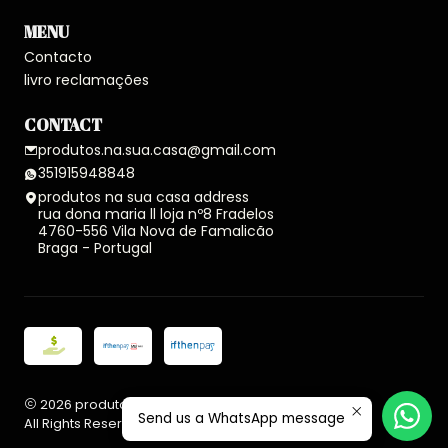
MENU
Contacto
livro reclamações
CONTACT
produtos.na.sua.casa@gmail.com
351915948848
produtos na sua casa address
rua dona maria ll loja nº8 Fradelos
4760-556 Vila Nova de Famalicão
Braga - Portugal
2026 produtos na sua casa.
Send us a WhatsApp message
All Rights Reserved.
Powered by Jumpseller
.