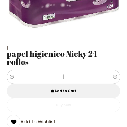
|
papel higienico Nicky 24
rollos
Quantity
Add to Cart
Buy now
Add to Wishlist