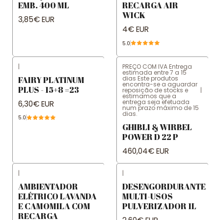
EMB. 400 ML
RECARGA AIR
WICK
3,85€ EUR
4€ EUR
5.0
|
PREÇO COM IVA Entrega
estimada entre 7 a 15
dias Este produtos
FAIRY PLATINUM
encontra-se a aguardar
PLUS - 15+8 =23
reposição de stocks e
|
estimamos que a
entrega seja efetuada
6,30€ EUR
num prazo máximo de 15
dias.
5.0
GHIBLI & WIRBEL
POWER D 22 P
460,04€ EUR
|
|
AMBIENTADOR
DESENGORDURANTE
ELÉTRICO LAVANDA
MULTI-USOS
E CAMOMILA COM
PULVERIZADOR 1L
RECARGA