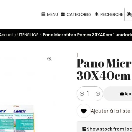
MENU
CATEGORIES
RECHERCHE
Accueil
UTENSILIOS
Pano Microfibra Pamex 30X40cm 1 unidad
|
Pano Micr
30X40cm 
Ajo
Quantité
Ajouter à la list
Show stock from lo