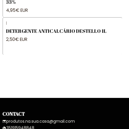
33%
4,95€ EUR
|
DETERGENTE ANTICALCÁRIO DESTELLO 1L
2,50€ EUR
CONTACT
produtos.na.sua.casa@gmail.com
351915948848