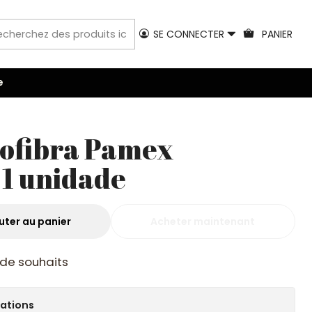
SE CONNECTER
PANIER
e
ofibra Pamex
1 unidade
uter au panier
Acheter maintenant
e de souhaits
cations