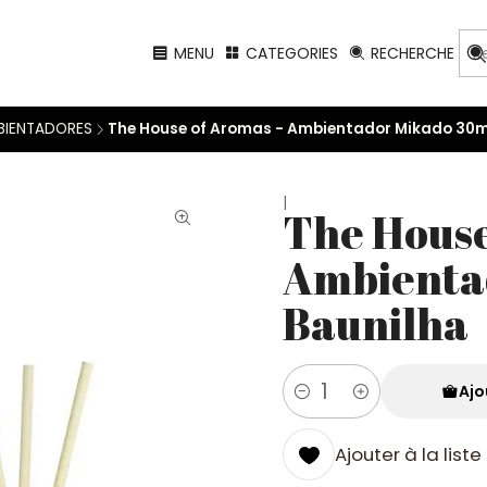
MENU
CATEGORIES
RECHERCHE
BIENTADORES
The House of Aromas - Ambientador Mikado 30ml
|
The House
Ambienta
Baunilha
Ajo
Quantité
Ajouter à la list