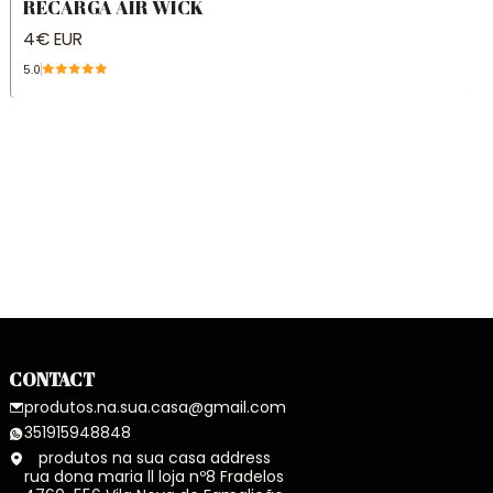
RECARGA AIR WICK
4€ EUR
5.0
CONTACT
produtos.na.sua.casa@gmail.com
351915948848
produtos na sua casa address
rua dona maria ll loja nº8 Fradelos