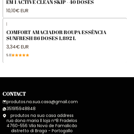
EM 1 ACTIVE CLEAN SKIP - 40 DOSES
10,10€ EUR
|
COMFORT AMACIADOR ROUPA ESSÊNCIA
SUNFRESH 86 DOSES 1,892 L
3,34€ EUR
5.0
CONTACT
produtos.na.sua.casa@gmail.com
351915948848
produtos na sua casa address
rua dona maria ll loja nº8 Fradelos
4760-556 Vila Nova de Famalicão
distretto di Braga - Portogallo