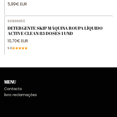
5,99€ EUR
631896851
|
DETERGENTE SKIP MÁQUINA ROUPA LÍQUIDO
ACTIVE CLEAN 85 DOSES 1 UND
10,70€ EUR
5.0
MENU
Contacto
livro reclamações