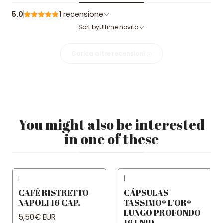
5.0
1 recensione
Sort by
Ultime novità
Carica altre recensioni
You might also be interested
in one of these
|
|
CAFÉ RISTRETTO
CÁPSULAS
NAPOLI 16 CAP.
TASSIMO® L’OR®
LUNGO PROFONDO
5,50€ EUR
16 UNID.