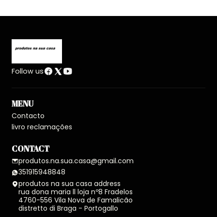
Follow us
MENU
Contacto
livro reclamações
CONTACT
produtos.na.sua.casa@gmail.com
351915948848
produtos na sua casa address
rua dona maria ll loja nº8 Fradelos
4760-556 Vila Nova de Famalicão
distretto di Braga - Portogallo