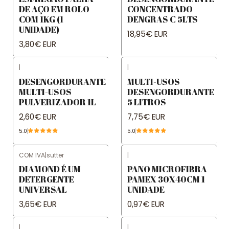
DE AÇO EM ROLO
CONCENTRADO
COM 1KG (1
DENGRAS C 5LTS
UNIDADE)
18,95€ EUR
3,80€ EUR
|
|
DESENGORDURANTE
MULTI-USOS
MULTI-USOS
DESENGORDURANTE
PULVERIZADOR 1L
5 LITROS
2,60€ EUR
7,75€ EUR
5.0
5.0
COM IVA
|
sutter
|
DIAMOND É UM
PANO MICROFIBRA
DETERGENTE
PAMEX 30X40CM 1
UNIVERSAL
UNIDADE
3,65€ EUR
0,97€ EUR
|
|