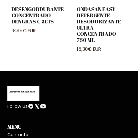
|
|
DESENGORDURANTE
ONDASAN EASY
CONCENTRADO
DETERGENTE
DENGRAS C 5LTS
DESODORIZANTE
ULTRA-
18,95€ EUR
CONCENTRADO
750 ML
15,30€ EUR
Follow us
MENU
Contacto