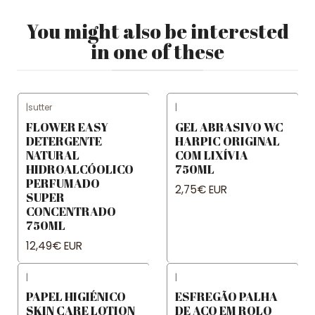
You might also be interested
in one of these
|
sutter
|
FLOWER EASY
GEL ABRASIVO WC
DETERGENTE
HARPIC ORIGINAL
NATURAL
COM LIXÍVIA
HIDROALCÓOLICO
750ML
PERFUMADO
2,75€ EUR
SUPER
CONCENTRADO
750ML
12,49€ EUR
|
|
PAPEL HIGIÉNICO
ESFREGÃO PALHA
SKIN CARE LOTION
DE AÇO EM ROLO