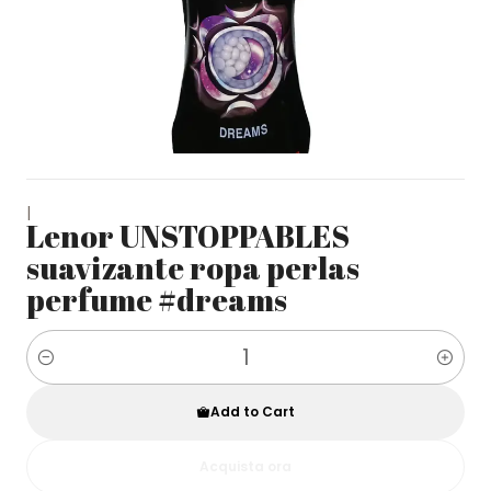
|
Lenor UNSTOPPABLES
suavizante ropa perlas
perfume #dreams
Quantity
Add to Cart
Acquista ora