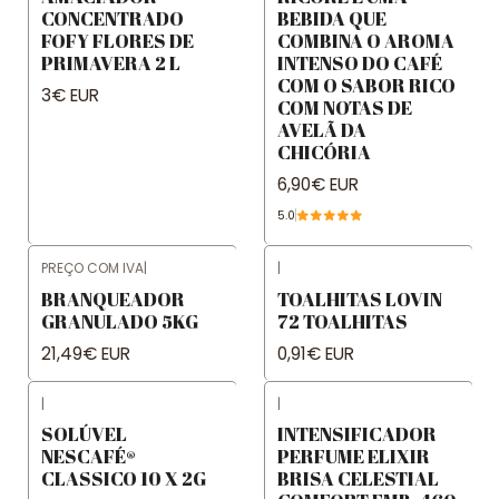
CONCENTRADO
BEBIDA QUE
FOFY FLORES DE
COMBINA O AROMA
PRIMAVERA 2 L
INTENSO DO CAFÉ
COM O SABOR RICO
3€ EUR
COM NOTAS DE
AVELÃ DA
CHICÓRIA
6,90€ EUR
5.0
PREÇO COM IVA
|
|
BRANQUEADOR
TOALHITAS LOVIN
GRANULADO 5KG
72 TOALHITAS
21,49€ EUR
0,91€ EUR
|
|
SOLÚVEL
INTENSIFICADOR
NESCAFÉ®
PERFUME ELIXIR
CLASSICO 10 X 2G
BRISA CELESTIAL