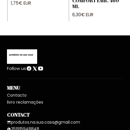
COMFORT EMB. 460
1,75€ EUR
ML
6,30€ EUR
Follow us
MENU
Contacto
livro reclamações
CONTACT
produtos.na.sua.casa@gmail.com
351915948848