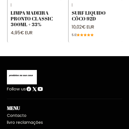
|
|
LIMPA MADEIRA
SURF LIQUIDO
PRONTO CLASSIC
CÔCO 92D
300ML + 33%
10,02€ EUR
4,95€ EUR
5.0
Follow us
MENU
Contacto
livro reclamações