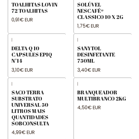
TOALHITAS LOVIN
SOLÚVEL
72 TOALHITAS
NESCAFÉ®
CLASSICO 10 X 2G
0,91€ EUR
1,75€ EUR
|
|
DELTA Q 10
SANYTOL
CAPSULES EPIQ
DESINFETANTE
N°14
750ML
3,10€ EUR
3,40€ EUR
|
|
SACO TERRA
BRANQUEADOR
SUBSTRATO
MULTIBRANCO 2KG
UNIVERSAL 50
4,50€ EUR
LITROS MAIS
QUANTIDADES
SOBCONSULTA
4,99€ EUR