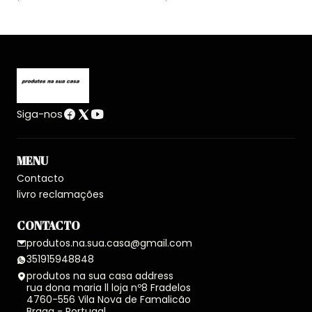
Siga-nos
MENU
Contacto
livro reclamações
CONTACTO
produtos.na.sua.casa@gmail.com
351915948848
produtos na sua casa address
rua dona maria ll loja nº8 Fradelos
4760-556 Vila Nova de Famalicão
Braga - Portugal