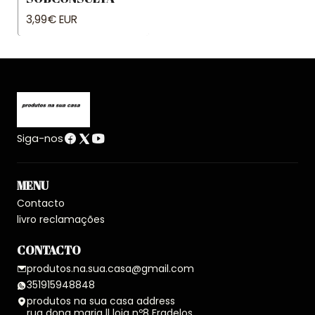
3,99€ EUR
Siga-nos
MENU
Contacto
livro reclamações
CONTACTO
produtos.na.sua.casa@gmail.com
351915948848
produtos na sua casa address
rua dona maria ll loja nº8 Fradelos