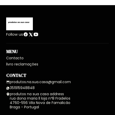
Follow us
MENU
Contacto
livro reclamações
CONTACT
produtos.na.sua.casa@gmail.com
351915948848
produtos na sua casa address
rua dona maria ll loja nº8 Fradelos
4760-556 Vila Nova de Famalicão
Braga - Portugal