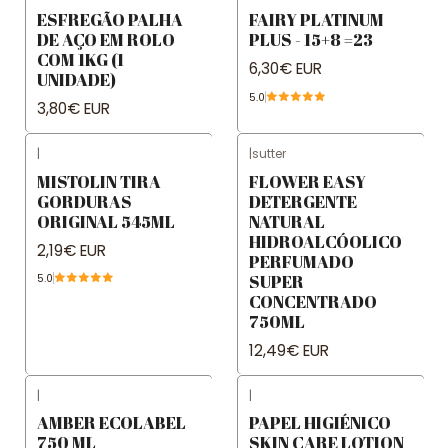
ESFREGÃO PALHA
FAIRY PLATINUM
DE AÇO EM ROLO
PLUS - 15+8 =23
COM 1KG (1
6,30€ EUR
UNIDADE)
5.0
3,80€ EUR
|
|
sutter
MISTOLIN TIRA
FLOWER EASY
GORDURAS
DETERGENTE
ORIGINAL 545ML
NATURAL
HIDROALCÓOLICO
2,19€ EUR
PERFUMADO
SUPER
5.0
CONCENTRADO
750ML
12,49€ EUR
|
|
AMBER ECOLABEL
PAPEL HIGIÉNICO
750 ML
SKIN CARE LOTION