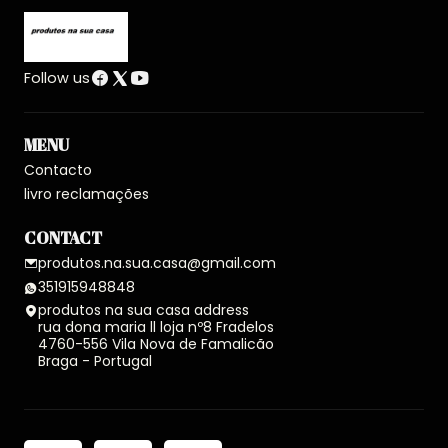
Follow us
MENU
Contacto
livro reclamações
CONTACT
produtos.na.sua.casa@gmail.com
351915948848
produtos na sua casa address
rua dona maria ll loja nº8 Fradelos
4760-556 Vila Nova de Famalicão
Braga - Portugal