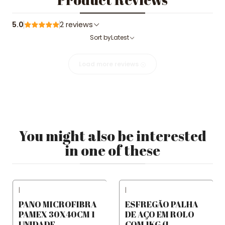
5.0
2 reviews
Sort by
Latest
Load more reviews
You might also be interested
in one of these
|
|
PANO MICROFIBRA
ESFREGÃO PALHA
PAMEX 30X40CM 1
DE AÇO EM ROLO
UNIDADE
COM 1KG (1