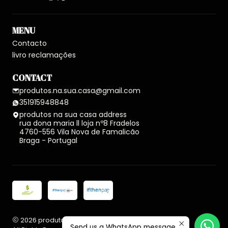
MENU
Contacto
livro reclamações
CONTACT
produtos.na.sua.casa@gmail.com
351915948848
produtos na sua casa address
rua dona maria ll loja nº8 Fradelos
4760-556 Vila Nova de Famalicão
Braga - Portugal
2026 produtos na sua casa.
Send us a WhatsApp message