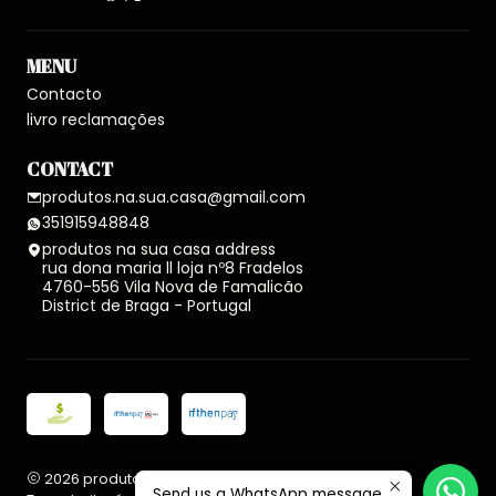
MENU
Contacto
livro reclamações
CONTACT
produtos.na.sua.casa@gmail.com
351915948848
produtos na sua casa address
rua dona maria ll loja nº8 Fradelos
4760-556 Vila Nova de Famalicão
District de Braga - Portugal
2026 produtos na sua casa.
Send us a WhatsApp message