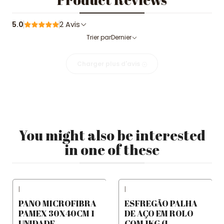
5.0
2 Avis
Trier par
Dernier
Charger plus d'avis
You might also be interested
in one of these
|
|
PANO MICROFIBRA
ESFREGÃO PALHA
PAMEX 30X40CM 1
DE AÇO EM ROLO
UNIDADE
COM 1KG (1