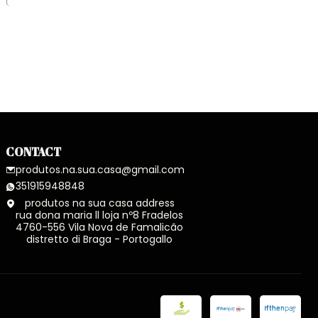
CONTACT
produtos.na.sua.casa@gmail.com
351915948848
produtos na sua casa address
rua dona maria ll loja nº8 Fradelos
4760-556 Vila Nova de Famalicão
distretto di Braga - Portogallo