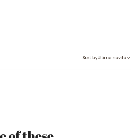
Sort by
Ultime novità
e of these