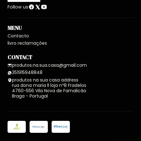
Follow us
MENU
Contacto
livro reclamações
CONTACT
produtos.na.sua.casa@gmail.com
351915948848
produtos na sua casa address
rua dona maria ll loja nº8 Fradelos
4760-556 Vila Nova de Famalicão
Braga - Portugal