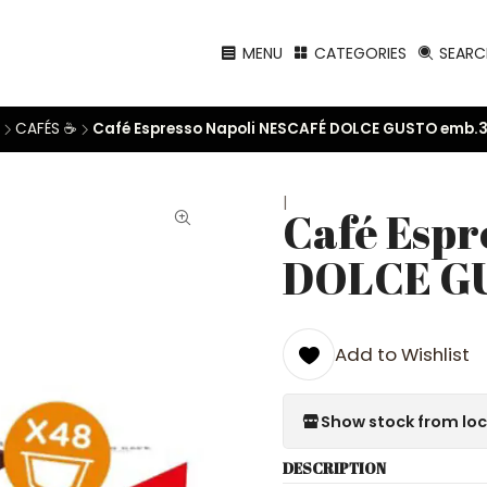
MENU
CATEGORIES
SEARC
CAFÉS ☕
Café Espresso Napoli NESCAFÉ DOLCE GUSTO emb.
|
Café Espr
DOLCE G
Add to Wishlist
Show stock from lo
DESCRIPTION