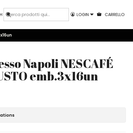
H
LOGIN
CARRELLO
3x16un
esso Napoli NESCAFÉ
USTO emb.3x16un
cations