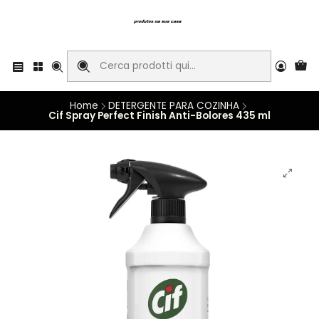
Home
DETERGENTE PARA COZINHA
Cif Spray Perfect Finish Anti-Bolores 435 ml