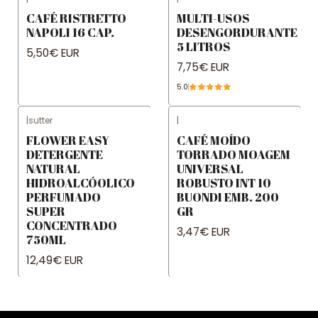
CAFÉ RISTRETTO
MULTI-USOS
NAPOLI 16 CAP.
DESENGORDURANTE
5 LITROS
5,50€ EUR
7,75€ EUR
5.0
|
sutter
|
FLOWER EASY
CAFÉ MOÍDO
DETERGENTE
TORRADO MOAGEM
NATURAL
UNIVERSAL
HIDROALCÓOLICO
ROBUSTO INT 10
PERFUMADO
BUONDI EMB. 200
SUPER
GR
CONCENTRADO
3,47€ EUR
750ML
12,49€ EUR