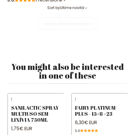
5.0
1 recensione
Sort by
Ultime novità
Carica altre recensioni
You might also be interested
in one of these
|
|
SANILACTIC SPRAY
FAIRY PLATINUM
MULTIUSO SEM
PLUS - 15+8 =23
LIXÍVIA 750ML
6,30€ EUR
1,75€ EUR
5.0