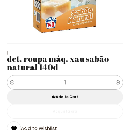
|
det. roupa máq. xau sabão
natural 140d
Quantity
Add to Cart
Acquista ora
Add to Wishlist