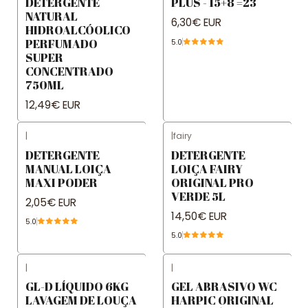
DETERGENTE
PLUS - 15+8 =23
NATURAL
6,30€ EUR
HIDROALCÓOLICO
PERFUMADO
5.0
SUPER
CONCENTRADO
750ML
12,49€ EUR
|
|
fairy
DETERGENTE
DETERGENTE
MANUAL LOIÇA
LOIÇA FAIRY
MAXI PODER
ORIGINAL PRO
VERDE 5L
2,05€ EUR
14,50€ EUR
5.0
5.0
|
|
GL-D LÍQUIDO 6KG
GEL ABRASIVO WC
LAVAGEM DE LOUÇA
HARPIC ORIGINAL