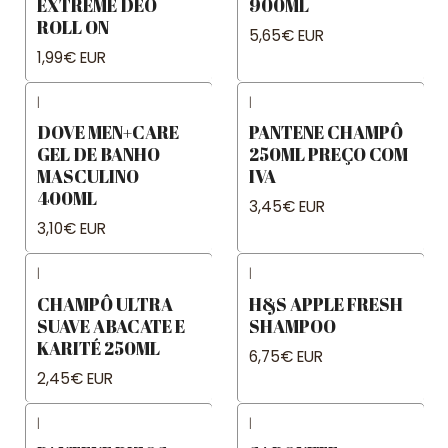
EXTREME DEO
900ML
ROLL ON
5,65€ EUR
1,99€ EUR
|
|
DOVE MEN+CARE
PANTENE CHAMPÔ
GEL DE BANHO
250ML PREÇO COM
MASCULINO
IVA
400ML
3,45€ EUR
3,10€ EUR
|
|
Not available
CHAMPÔ ULTRA
H&S APPLE FRESH
SUAVE ABACATE E
SHAMPOO
KARITÉ 250ML
6,75€ EUR
2,45€ EUR
|
|